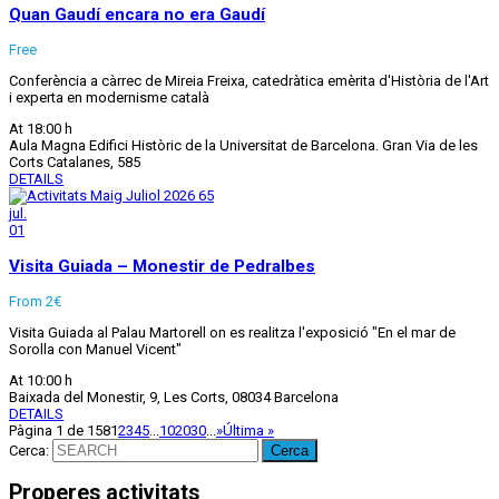
Quan Gaudí encara no era Gaudí
Free
Conferència a càrrec de Mireia Freixa, catedràtica emèrita d'Història de l'Art
i experta en modernisme català
At 18:00 h
Aula Magna Edifici Històric de la Universitat de Barcelona. Gran Via de les
Corts Catalanes, 585
DETAILS
jul.
01
Visita Guiada – Monestir de Pedralbes
From 2€
Visita Guiada al Palau Martorell on es realitza l'exposició "En el mar de
Sorolla con Manuel Vicent"
At 10:00 h
Baixada del Monestir, 9, Les Corts, 08034 Barcelona
DETAILS
Pàgina 1 de 158
1
2
3
4
5
...
10
20
30
...
»
Última »
Cerca:
Properes activitats