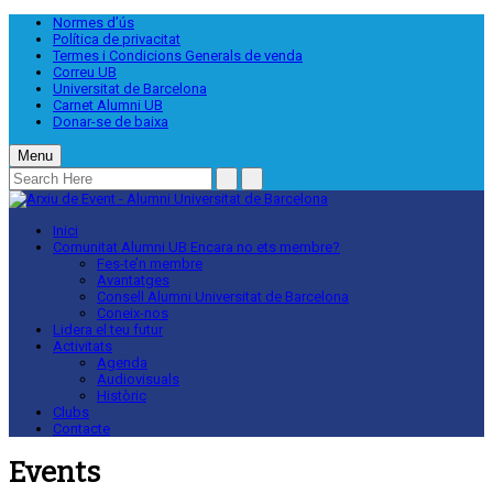
Normes d’ús
Política de privacitat
Termes i Condicions Generals de venda
Correu UB
Universitat de Barcelona
Carnet Alumni UB
Donar-se de baixa
Menu
Inici
Comunitat Alumni UB
Encara no ets membre?
Fes-te’n membre
Avantatges
Consell Alumni Universitat de Barcelona
Coneix-nos
Lidera el teu futur
Activitats
Agenda
Audiovisuals
Històric
Clubs
Contacte
Events