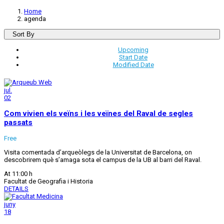
Home
agenda
Sort By
Upcoming
Start Date
Modified Date
jul.
02
Com vivien els veïns i les veïnes del Raval de segles
passats
Free
Visita comentada d’arqueòlegs de la Universitat de Barcelona, on
descobrirem què s’amaga sota el campus de la UB al barri del Raval.
At 11:00 h
Facultat de Geografia i Historia
DETAILS
juny
18