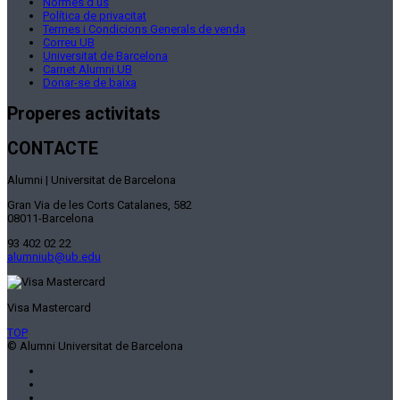
Normes d’ús
Política de privacitat
Termes i Condicions Generals de venda
Correu UB
Universitat de Barcelona
Carnet Alumni UB
Donar-se de baixa
Properes activitats
CONTACTE
Alumni | Universitat de Barcelona
Gran Via de les Corts Catalanes, 582
08011-Barcelona
93 402 02 22
alumniub@ub.edu
Visa Mastercard
TOP
© Alumni Universitat de Barcelona