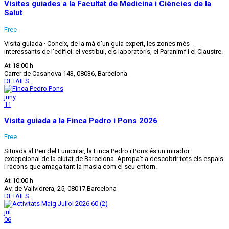
Visites guiades a la Facultat de Medicina i Ciències de la
Salut
Free
Visita guiada · Coneix, de la mà d'un guia expert, les zones més
interessants de l'edifici: el vestíbul, els laboratoris, el Paranimf i el Claustre.
At 18:00 h
Carrer de Casanova 143, 08036, Barcelona
DETAILS
juny
11
Visita guiada a la Finca Pedro i Pons 2026
Free
Situada al Peu del Funicular, la Finca Pedro i Pons és un mirador
excepcional de la ciutat de Barcelona. Apropa’t a descobrir tots els espais
i racons que amaga tant la masia com el seu entorn.
At 10:00 h
Av. de Vallvidrera, 25, 08017 Barcelona
DETAILS
jul.
06