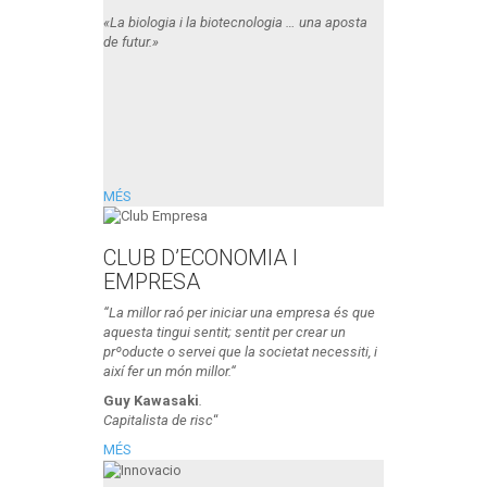
«La biologia i la biotecnologia … una aposta
de futur.»
MÉS
CLUB D’ECONOMIA I
EMPRESA
“La millor raó per iniciar una empresa és que
aquesta tingui sentit; sentit per crear un
prºoducte o servei que la societat necessiti, i
així fer un món millor.“
Guy Kawasaki
.
Capitalista de risc
“
MÉS