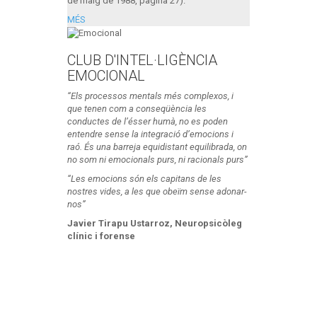
de maig de 1988, pàgina 27).
MÉS
CLUB D'INTEL·LIGÈNCIA
EMOCIONAL
“Els processos mentals més complexos, i
que tenen com a conseqüència les
conductes de l’ésser humà, no es poden
entendre sense la integració d’emocions i
raó. És una barreja equidistant equilibrada, on
no som ni emocionals purs, ni racionals purs”
“Les emocions són els capitans de les
nostres vides, a les que obeïm sense adonar-
nos”
Javier Tirapu Ustarroz, Neuropsicòleg
clínic i forense