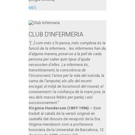
MÉS
CLUB D'INFERMERIA
“[…] com més s’hi pensa, més complexa és la
funció de la infermera… les infermeres han de,
d’alguna manera, posar-se a la pell de cada
persona per saber quin tipus d’ajuda
necessiten d’elles. La infermera és,
transitòriament, la consciència de
l’inconscient, l’amor per la vida del suïcida, la
cama de l’amputat, els ulls del recent
encegat, el mitjà de locomoció del nounat, el
coneixement i la confiança de la mare jove, la
veu dels massa febles per parlar, i així
successivament.”
Virginia Henderson (1897-1996) –
(text
traduït al català de la versió original en
castellà del discurs de recepció de la Sra.
Virginia Hendeson com a professora
honorària de la Universitat de Barcelona, 12