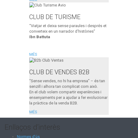
CLUB DE TURISME
“Viatjar et deixa sense paraules i després et
converteix en un narrador d’històries”
Ibn Battuta
MÉS
CLUB DE VENDES B2B
“Sense vendes, no hi ha empresa” – és tan
senzill i alhora tan complicat com això.
En el club volem compartir experiències i
ensenyaments per a ajudar a fer evolucionar
la pràctica de la venda B2B.
MÉS
Enllaços d’interès
Normes d’ús