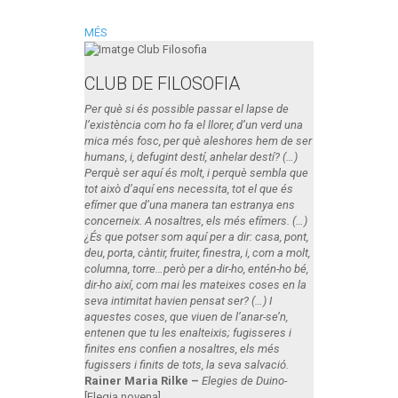
MÉS
CLUB DE FILOSOFIA
Per què si és possible passar el lapse de
l’existència com ho fa el llorer, d’un verd una
mica més fosc, per què aleshores hem de ser
humans, i, defugint destí, anhelar destí? (…)
Perquè ser aquí és molt, i perquè sembla que
tot això d’aquí ens necessita, tot el que és
efímer que d’una manera tan estranya ens
concerneix. A nosaltres, els més efímers. (…)
¿És que potser som aquí per a dir: casa, pont,
deu, porta, càntir, fruiter, finestra, i, com a molt,
columna, torre…però per a dir-ho, entén-ho bé,
dir-ho així, com mai les mateixes coses en la
seva intimitat havien pensat ser? (…) I
aquestes coses, que viuen de l’anar-se’n,
entenen que tu les enalteixis; fugisseres i
finites ens confien a nosaltres, els més
fugissers i finits de tots, la seva salvació.
Rainer Maria Rilke –
Elegies de Duino-
[Elegia novena]