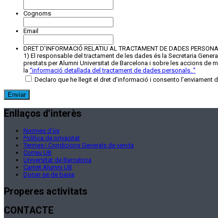
Cognoms
Email
DRET D’INFORMACIÓ RELATIU AL TRACTAMENT DE DADES PERSON
1) El responsable del tractament de les dades és la Secretaria General 
prestats per Alumni Universitat de Barcelona i sobre les accions de mec
la
“
informació detallada del tractament de dades personals.
”
Declaro que he llegit el dret d’informació i consento l’enviament 
Enllaços d’interès
Normes d’ús
Política de privacitat
Termes i Condicions Generals de venda
Correu UB
Universitat de Barcelona
Carnet Alumni UB
Donar-se de baixa
Properes activitats
CONTACTE