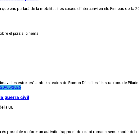
ue ens parlarà de la mobilitat i les xarxes d'intercanvi en els Pirineus de fa 2
obre el jazz al cinema
ava les estrelles" amb els textos de Ramon Dilla i les il·lustracions de Pilarín
20/05/2026
a guerra civil
de la UB
on és possible recórrer un autèntic fragment de ciutat romana sense sortir del 