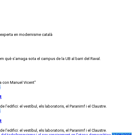
 i experta en modernisme català
m què s’amaga sota el campus de la UB al barri del Raval.
lla con Manuel Vicent"
6
t
'edifici: el vestíbul, els laboratoris, el Paranimf i el Claustre.
6
t
'edifici: el vestíbul, els laboratoris, el Paranimf i el Claustre.
17/06/2026