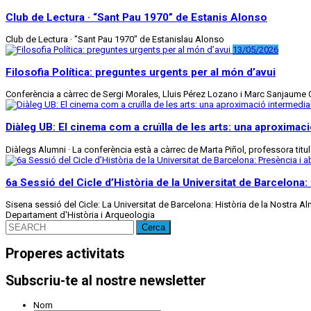
Club de Lectura · “Sant Pau 1970” de Estanis Alonso
Club de Lectura · "Sant Pau 1970" de Estanislau Alonso
13/05/2026
Filosofia Política: preguntes urgents per al món d’avui
Conferència a càrrec de Sergi Morales, Lluis Pérez Lozano i Marc Sanjaume Calv
Diàleg UB: El cinema com a cruïlla de les arts: una aproximaci
Diàlegs Alumni · La conferència està a càrrec de Marta Piñol, professora titula
6a Sessió del Cicle d’Història de la Universitat de Barcelona
Sisena sessió del Cicle: La Universitat de Barcelona: Història de la Nostra 
Departament d'Història i Arqueologia
Cerca:
Properes activitats
Subscriu-te al nostre newsletter
Nom