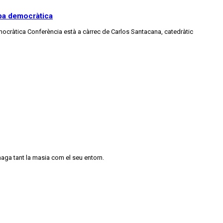
apa democràtica
emocràtica Conferència està a càrrec de Carlos Santacana, catedràtic
maga tant la masia com el seu entorn.