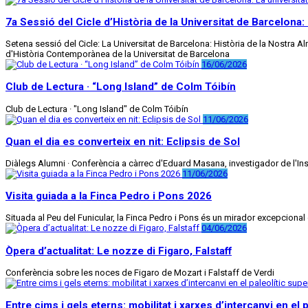
7a Sessió del Cicle d’Història de la Universitat de Barcelona
Setena sessió del Cicle: La Universitat de Barcelona: Història de la Nostra 
d'Història Contemporànea de la Universitat de Barcelona
16/06/2026
Club de Lectura · “Long Island” de Colm Tóibín
Club de Lectura · "Long Island" de Colm Tóibín
11/06/2026
Quan el dia es converteix en nit: Eclipsis de Sol
Diàlegs Alumni · Conferència a càrrec d'Eduard Masana, investigador de l'In
11/06/2026
Visita guiada a la Finca Pedro i Pons 2026
Situada al Peu del Funicular, la Finca Pedro i Pons és un mirador excepcional
04/06/2026
Òpera d’actualitat: Le nozze di Figaro, Falstaff
Conferència sobre les noces de Figaro de Mozart i Falstaff de Verdi
Entre cims i gels eterns: mobilitat i xarxes d’intercanvi en el 