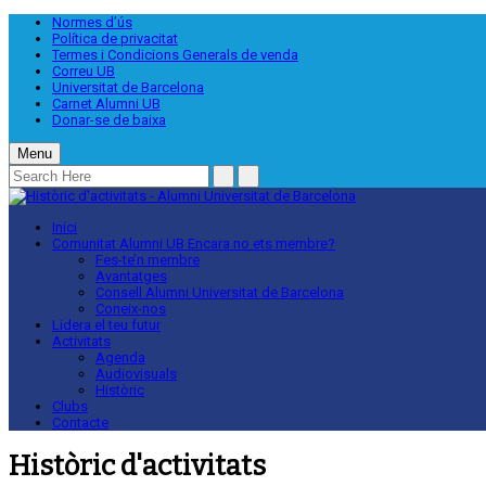
Normes d’ús
Política de privacitat
Termes i Condicions Generals de venda
Correu UB
Universitat de Barcelona
Carnet Alumni UB
Donar-se de baixa
Menu
Inici
Comunitat Alumni UB
Encara no ets membre?
Fes-te’n membre
Avantatges
Consell Alumni Universitat de Barcelona
Coneix-nos
Lidera el teu futur
Activitats
Agenda
Audiovisuals
Històric
Clubs
Contacte
Històric d'activitats