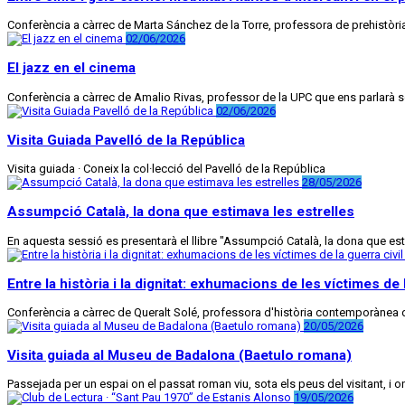
Conferència a càrrec de Marta Sánchez de la Torre, professora de prehistòria q
02/06/2026
El jazz en el cinema
Conferència a càrrec de Amalio Rivas, professor de la UPC que ens parlarà s
02/06/2026
Visita Guiada Pavelló de la República
Visita guiada · Coneix la col·lecció del Pavelló de la República
28/05/2026
Assumpció Català, la dona que estimava les estrelles
En aquesta sessió es presentarà el llibre "Assumpció Català, la dona que estim
Entre la història i la dignitat: exhumacions de les víctimes de l
Conferència a càrrec de Queralt Solé, professora d'història contemporànea 
20/05/2026
Visita guiada al Museu de Badalona (Baetulo romana)
Passejada per un espai on el passat roman viu, sota els peus del visitant, i 
19/05/2026