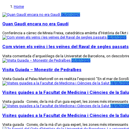
Home
06/07/2026
Quan Gaudí encara no era Gaudí
Conferència a càrrec de Mireia Freixa, catedràtica emèrita d'Història de l'Art
02/07/2026
Com vivien els veïns i les veïnes del Raval de segles passats
Visita comentada d’arqueòlegs de la Universitat de Barcelona, on descobrire
01/07/2026
Visita Guiada – Monestir de Pedralbes
Visita Guiada al Palau Martorell on es realitza l'exposició "En el mar de Soro
18/06/202
Visites guiades a la Facultat de Medicina i Ciències de la Salu
Visita guiada · Coneix, de la mà d'un guia expert, les zones més interessants de l
18/06/202
Visites guiades a la Facultat de Medicina i Ciències de la Salu
Visita guiada · Coneix, de la mà d'un guia expert, les zones més interessants de l