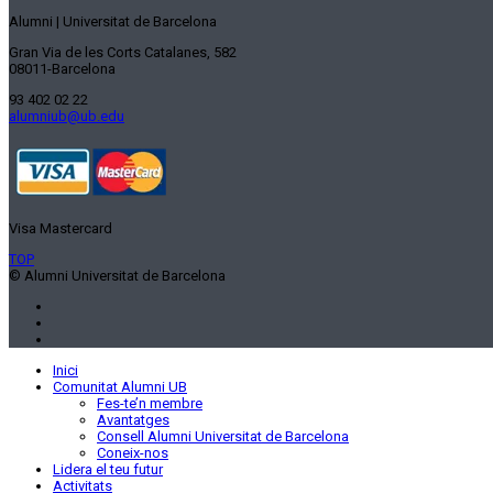
Alumni | Universitat de Barcelona
Gran Via de les Corts Catalanes, 582
08011-Barcelona
93 402 02 22
alumniub@ub.edu
Visa Mastercard
TOP
© Alumni Universitat de Barcelona
Inici
Comunitat Alumni UB
Fes-te’n membre
Avantatges
Consell Alumni Universitat de Barcelona
Coneix-nos
Lidera el teu futur
Activitats