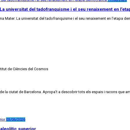
: La universitat del tadofranquisme i el seu renaixement en l’et
Alma Mater: La universitat del tadofranquisme i el seu renaixement en l'etapa d
stitut de Ciències del Cosmos
 de la ciutat de Barcelona. Apropa’t a descobrir tots els espais i racons que a
03/06/2026
paleolític superior