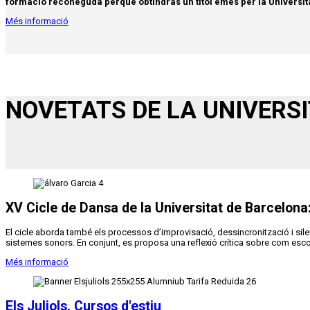
formació reconeguda perquè obtindràs un títol emès per la Universita
Més informació
NOVETATS DE LA UNIVERS
XV Cicle de Dansa de la Universitat de Barcelona:
El cicle aborda també els processos d’improvisació, dessincronització i sil
sistemes sonors. En conjunt, es proposa una reflexió crítica sobre com esco
Més informació
Els Juliols. Cursos d'estiu