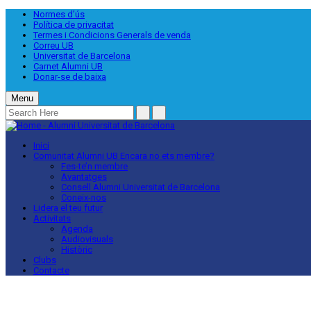
Normes d’ús
Política de privacitat
Termes i Condicions Generals de venda
Correu UB
Universitat de Barcelona
Carnet Alumni UB
Donar-se de baixa
Menu
Inici
Comunitat Alumni UB
Encara no ets membre?
Fes-te’n membre
Avantatges
Consell Alumni Universitat de Barcelona
Coneix-nos
Lidera el teu futur
Activitats
Agenda
Audiovisuals
Històric
Clubs
Contacte