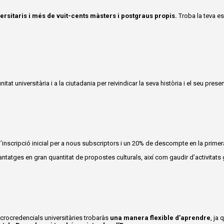
rsitaris i més de vuit-cents màsters i postgraus propis
.
Troba la teva e
t universitària i a la ciutadania per reivindicar la seva història i el seu present
d’inscripció inicial per a nous subscriptors i un 20% de descompte en la primera
atges en gran quantitat de propostes culturals, així com gaudir d’activitats g
icrocredencials universitàries trobaràs
una manera flexible d’aprendre
, ja 