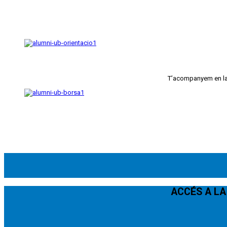
T’acompanyem en la 
ACCÉS A LA