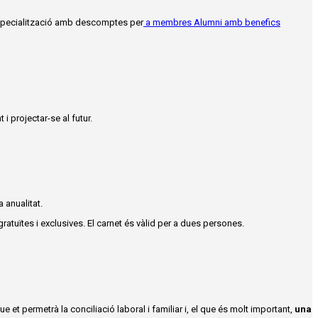
specialització amb descomptes per
a membres Alumni amb benefics
 i projectar-se al futur.
 anualitat.
ratuïtes i exclusives.
E
l carnet és vàlid per a dues persones.
que et permetrà la conciliació laboral i familiar i, el que és molt important,
una