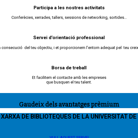
Participa a les nostres activitats
Conferècies, xerrades, tallers, sessions de networking, sortides…
Servei d’orientació professional
consecució del teu objectiu, i et proporcionem l’entorn adequat pel teu crei
Borsa de treball
Et facilitem el contacte amb les empreses
que busquen el teu talent.
Gaudeix dels avantatges prèmium
 XARXA DE BIBLIOTEQUES DE LA UNIVERSITAT D
VULL AQUEST SERVEI