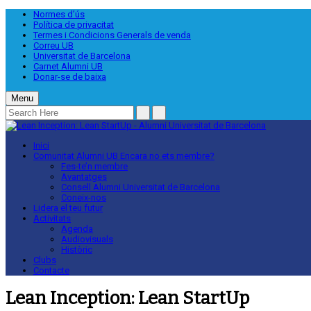
Normes d’ús
Política de privacitat
Termes i Condicions Generals de venda
Correu UB
Universitat de Barcelona
Carnet Alumni UB
Donar-se de baixa
Menu
Inici
Comunitat Alumni UB
Encara no ets membre?
Fes-te’n membre
Avantatges
Consell Alumni Universitat de Barcelona
Coneix-nos
Lidera el teu futur
Activitats
Agenda
Audiovisuals
Històric
Clubs
Contacte
Lean Inception: Lean StartUp