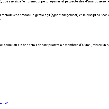
p
, que serveix a l’emprenedor per p
reparar el projecte des d’una posició re
 el mètode
lean
startup
i la gestió àgil (
agile management
) en la disciplina
Lean 
.
acitat
”