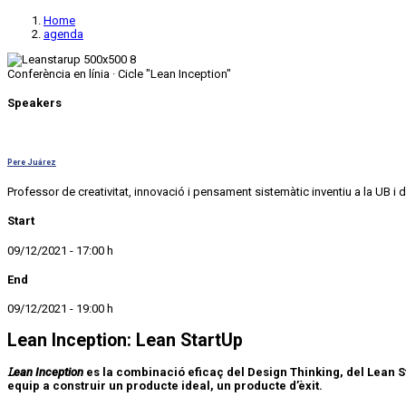
Home
agenda
Conferència en línia · Cicle "Lean Inception"
Speakers
Pere Juárez
Professor de creativitat, innovació i pensament sistemàtic inventiu a la UB 
Start
09/12/2021 - 17:00 h
End
09/12/2021 - 19:00 h
Lean Inception: Lean StartUp
Lean Inception
es la combinació eficaç del Design Thinking, del Lean 
equip a construir un producte ideal, un producte d’èxit.