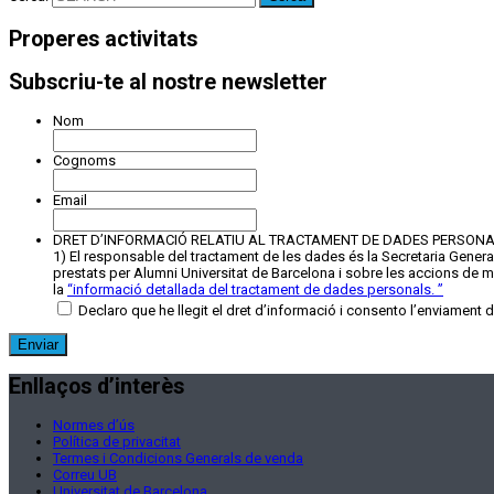
Properes activitats
Subscriu-te al nostre newsletter
Nom
Cognoms
Email
DRET D’INFORMACIÓ RELATIU AL TRACTAMENT DE DADES PERSON
1) El responsable del tractament de les dades és la Secretaria General 
prestats per Alumni Universitat de Barcelona i sobre les accions de mec
la
“
informació detallada del tractament de dades personals.
”
Declaro que he llegit el dret d’informació i consento l’enviament 
Enllaços d’interès
Normes d’ús
Política de privacitat
Termes i Condicions Generals de venda
Correu UB
Universitat de Barcelona