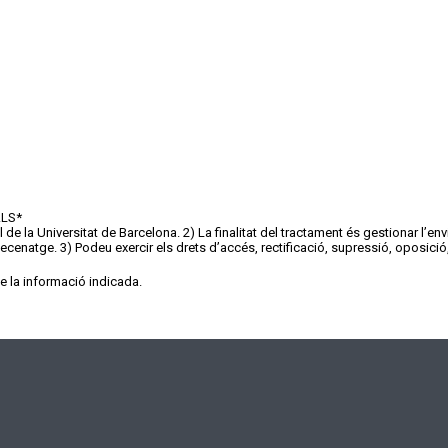
ALS
*
de la Universitat de Barcelona. 2) La finalitat del tractament és gestionar l’e
enatge. 3) Podeu exercir els drets d’accés, rectificació, supressió, oposició, 
de la informació indicada.