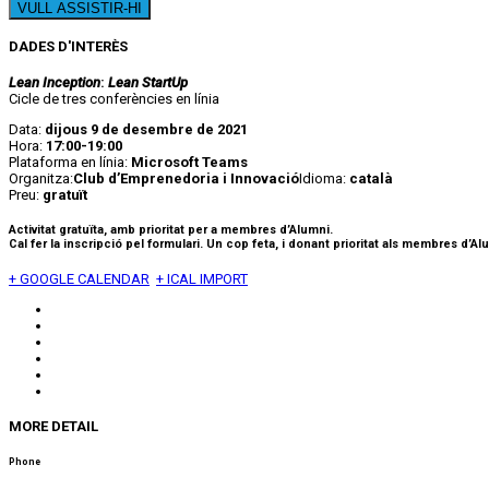
DADES D'INTERÈS
Lean Inception
:
Lean StartUp
Cicle de tres conferències en línia
Data:
dijous 9 de desembre de 2021
Hora:
17:00-19:00
Plataforma en línia:
Microsoft Teams
Organitza:
Club d’Emprenedoria i Innovació
Idioma:
català
Preu:
gratuït
Activitat gratuïta, amb prioritat per a membres d’Alumni.
Cal fer la inscripció pel formulari. Un cop feta, i donant prioritat als membres d’A
+ GOOGLE CALENDAR
+ ICAL IMPORT
MORE DETAIL
Phone