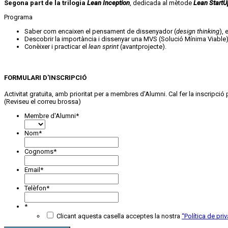
Segona part de la trilogia
Lean Inception
, dedicada al mètode
Lean StartU
Programa
Saber com encaixen el pensament de dissenyador (
design thinking
),
Descobrir la importància i dissenyar una MVS (Solució Mínima Viable)
Conèixer i practicar el
lean sprint
(avantprojecte).
FORMULARI D'INSCRIPCIÓ
Activitat gratuïta, amb prioritat per a membres d'Alumni. Cal fer la inscripció pel formulari. Un cop feta, i donant prioritat als membres d’Alumni, rebreu un correu abans de l’activitat, amb la informació necessària per connectar-vos.
(Reviseu el correu brossa)
Membre d'Alumni
*
Nom
*
Cognoms
*
Email
*
Telèfon
*
*
Clicant aquesta casella acceptes la nostra
“
Política de priv