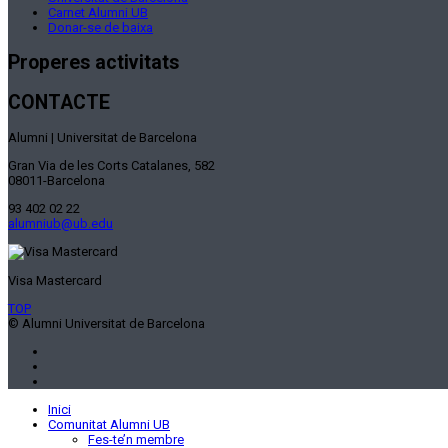
Carnet Alumni UB
Donar-se de baixa
Properes activitats
CONTACTE
Alumni | Universitat de Barcelona
Gran Via de les Corts Catalanes, 582
08011-Barcelona
93 402 02 22
alumniub@ub.edu
Visa Mastercard
TOP
© Alumni Universitat de Barcelona
Inici
Comunitat Alumni UB
Fes-te’n membre