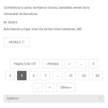
Conferència a càrrec de Ramon Gomis, catedràtic emèrit de la
Universitat de Barcelona
At 18:00 h
Aula Ramon y Cajal. Gran Via de les Corts Catalanes, 585
DETAILS
Pàgina 5 de 157
« Primera
«
...
3
4
5
6
7
...
10
20
30
»
...
Última »