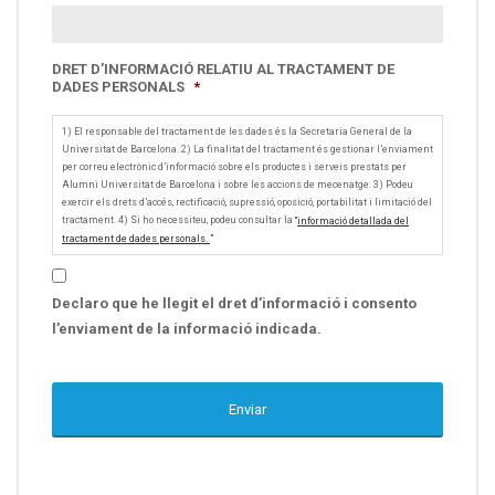
DRET D’INFORMACIÓ RELATIU AL TRACTAMENT DE
DADES PERSONALS
*
1) El responsable del tractament de les dades és la Secretaria General de la
Universitat de Barcelona. 2) La finalitat del tractament és gestionar l’enviament
per correu electrònic d’informació sobre els productes i serveis prestats per
Alumni Universitat de Barcelona i sobre les accions de mecenatge. 3) Podeu
exercir els drets d’accés, rectificació, supressió, oposició, portabilitat i limitació del
tractament. 4) Si ho necessiteu, podeu consultar la
“
informació detallada del
tractament de dades personals.
”
Declaro que he llegit el dret d’informació i consento
l’enviament de la informació indicada.