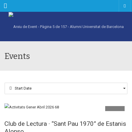
Menu
Events
Start Date
MAIG
19
Club de Lectura · “Sant Pau 1970” de Estanis
Alonso