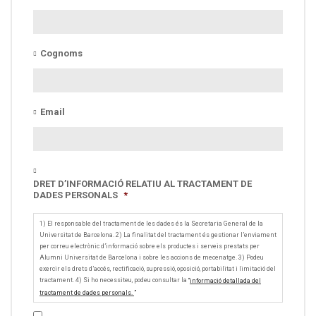
Cognoms
Email
DRET D’INFORMACIÓ RELATIU AL TRACTAMENT DE
DADES PERSONALS
*
1) El responsable del tractament de les dades és la Secretaria General de la
Universitat de Barcelona. 2) La finalitat del tractament és gestionar l’enviament
per correu electrònic d’informació sobre els productes i serveis prestats per
Alumni Universitat de Barcelona i sobre les accions de mecenatge. 3) Podeu
exercir els drets d’accés, rectificació, supressió, oposició, portabilitat i limitació del
tractament. 4) Si ho necessiteu, podeu consultar la
“
informació detallada del
tractament de dades personals.
”