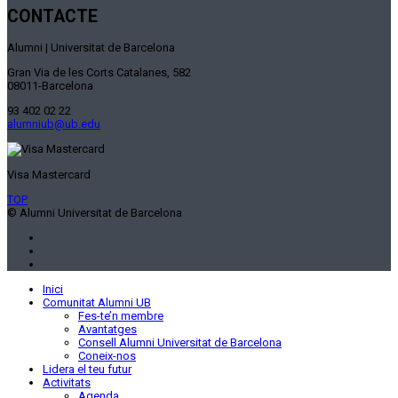
CONTACTE
Alumni | Universitat de Barcelona
Gran Via de les Corts Catalanes, 582
08011-Barcelona
93 402 02 22
alumniub@ub.edu
Visa Mastercard
TOP
© Alumni Universitat de Barcelona
Inici
Comunitat Alumni UB
Fes-te’n membre
Avantatges
Consell Alumni Universitat de Barcelona
Coneix-nos
Lidera el teu futur
Activitats
Agenda