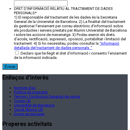
DRET D’INFORMACIÓ RELATIU AL TRACTAMENT DE DADES
PERSONALS
*
1) El responsable del tractament de les dades és la Secretaria
General de la Universitat de Barcelona. 2) La finalitat del tractament
és gestionar l’enviament per correu electrònic d’informació sobre
els productes i serveis prestats per Alumni Universitat de Barcelona
i sobre les accions de mecenatge. 3) Podeu exercir els drets
d’accés, rectificació, supressió, oposició, portabilitat i limitació del
tractament. 4) Si ho necessiteu, podeu consultar la
“
informació
detallada del tractament de dades personals.
”
Declaro que he llegit el dret d’informació i consento l’enviament
de la informació indicada.
Enllaços d’interès
Normes d’ús
Política de privacitat
Termes i Condicions Generals de venda
Correu UB
Universitat de Barcelona
Carnet Alumni UB
Donar-se de baixa
Properes activitats