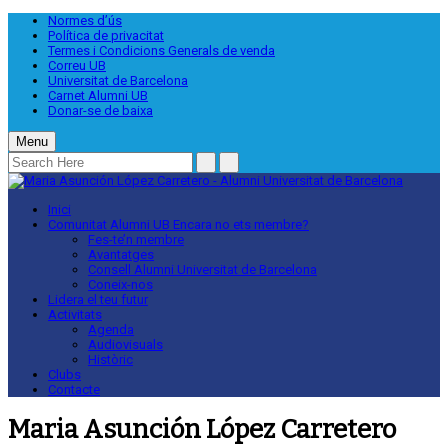
Normes d’ús
Política de privacitat
Termes i Condicions Generals de venda
Correu UB
Universitat de Barcelona
Carnet Alumni UB
Donar-se de baixa
Menu
Inici
Comunitat Alumni UB
Encara no ets membre?
Fes-te’n membre
Avantatges
Consell Alumni Universitat de Barcelona
Coneix-nos
Lidera el teu futur
Activitats
Agenda
Audiovisuals
Històric
Clubs
Contacte
Maria Asunción López Carretero