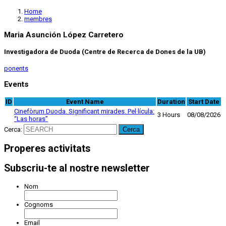
Home
membres
Maria Asunción López Carretero
Investigadora de Duoda (Centre de Recerca de Dones de la UB)
ponents
Events
ID
Event Name
Duration
Start Date
Cinefòrum Duoda. Significant mirades. Pel·lícula:
3 Hours
08/08/2026
“Las horas”
Cerca:
Properes activitats
Subscriu-te al nostre newsletter
Nom
Cognoms
Email