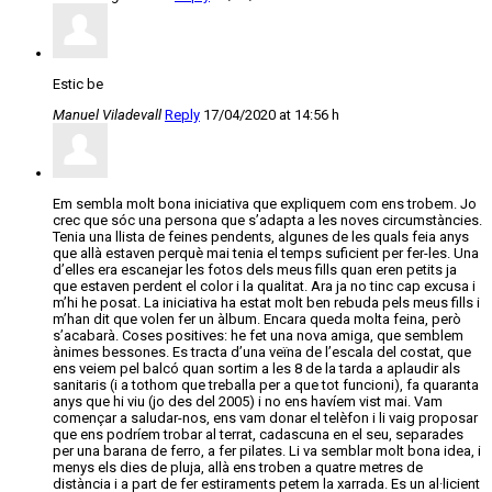
Estic be
Manuel Viladevall
Reply
17/04/2020 at 14:56 h
Em sembla molt bona iniciativa que expliquem com ens trobem. Jo
crec que sóc una persona que s’adapta a les noves circumstàncies.
Tenia una llista de feines pendents, algunes de les quals feia anys
que allà estaven perquè mai tenia el temps suficient per fer-les. Una
d’elles era escanejar les fotos dels meus fills quan eren petits ja
que estaven perdent el color i la qualitat. Ara ja no tinc cap excusa i
m’hi he posat. La iniciativa ha estat molt ben rebuda pels meus fills i
m’han dit que volen fer un àlbum. Encara queda molta feina, però
s’acabarà. Coses positives: he fet una nova amiga, que semblem
ànimes bessones. Es tracta d’una veïna de l’escala del costat, que
ens veiem pel balcó quan sortim a les 8 de la tarda a aplaudir als
sanitaris (i a tothom que treballa per a que tot funcioni), fa quaranta
anys que hi viu (jo des del 2005) i no ens havíem vist mai. Vam
començar a saludar-nos, ens vam donar el telèfon i li vaig proposar
que ens podríem trobar al terrat, cadascuna en el seu, separades
per una barana de ferro, a fer pilates. Li va semblar molt bona idea, i
menys els dies de pluja, allà ens troben a quatre metres de
distància i a part de fer estiraments petem la xarrada. Es un al·licient