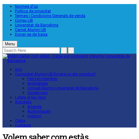
Normes d’ús
Política de privacitat
Termes i Condicions Generals de venda
Correu UB
Universitat de Barcelona
Carnet Alumni UB
Donar-se de baixa
Menu
Inici
Comunitat Alumni UB
Encara no ets membre?
Fes-te’n membre
Avantatges
Consell Alumni Universitat de Barcelona
Coneix-nos
Lidera el teu futur
Activitats
Agenda
Audiovisuals
Històric
Clubs
Contacte
Volem saber com estàs