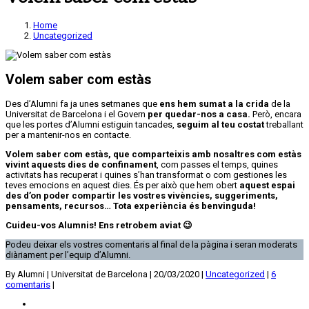
Home
Uncategorized
Volem saber com estàs
Des d’Alumni fa ja unes setmanes que
ens hem sumat a la crida
de la
Universitat de Barcelona i el Govern
per quedar-nos a casa.
Però, encara
que les portes d’Alumni estiguin tancades,
seguim al teu costat
treballant
per a mantenir-nos en contacte.
Volem saber com estàs, que comparteixis amb nosaltres com estàs
vivint aquests dies de confinament
, com passes el temps, quines
activitats has recuperat i quines s’han transformat o com gestiones les
teves emocions en aquest dies. És per això que hem obert
aquest espai
des d’on poder compartir les vostres vivències, suggeriments,
pensaments, recursos… Tota experiència és benvinguda!
Cuideu-vos Alumnis! Ens retrobem aviat 😉
Podeu deixar els vostres comentaris al final de la pàgina i seran moderats
diàriament per l’equip d’Alumni.
By Alumni | Universitat de Barcelona
|
20/03/2020
|
Uncategorized
|
6
comentaris
|