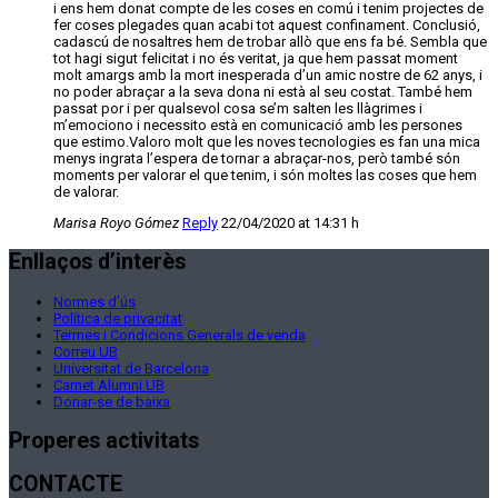
i ens hem donat compte de les coses en comú i tenim projectes de
fer coses plegades quan acabi tot aquest confinament. Conclusió,
cadascú de nosaltres hem de trobar allò que ens fa bé. Sembla que
tot hagi sigut felicitat i no és veritat, ja que hem passat moment
molt amargs amb la mort inesperada d’un amic nostre de 62 anys, i
no poder abraçar a la seva dona ni està al seu costat. També hem
passat por i per qualsevol cosa se’m salten les llàgrimes i
m’emociono i necessito està en comunicació amb les persones
que estimo.Valoro molt que les noves tecnologies es fan una mica
menys ingrata l’espera de tornar a abraçar-nos, però també són
moments per valorar el que tenim, i són moltes las coses que hem
de valorar.
Marisa Royo Gómez
Reply
22/04/2020 at 14:31 h
Enllaços d’interès
Normes d’ús
Política de privacitat
Termes i Condicions Generals de venda
Correu UB
Universitat de Barcelona
Carnet Alumni UB
Donar-se de baixa
Properes activitats
CONTACTE