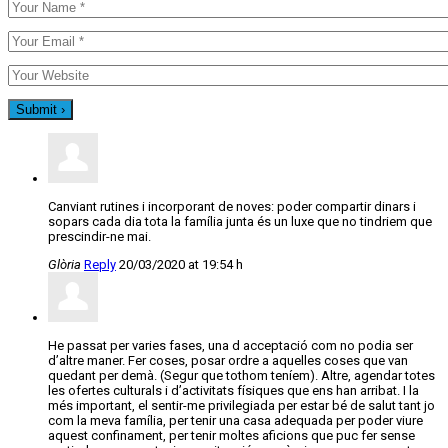
Canviant rutines i incorporant de noves: poder compartir dinars i
sopars cada dia tota la família junta és un luxe que no tindriem que
prescindir-ne mai.
Glòria
Reply
20/03/2020 at 19:54 h
He passat per varies fases, una d acceptació com no podia ser
d’altre maner. Fer coses, posar ordre a aquelles coses que van
quedant per demà. (Segur que tothom teníem). Altre, agendar totes
les ofertes culturals i d’activitats físiques que ens han arribat. I la
més important, el sentir-me privilegiada per estar bé de salut tant jo
com la meva família, per tenir una casa adequada per poder viure
aquest confinament, per tenir moltes aficions que puc fer sense