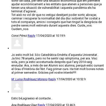
sortir de casa, per tenir una situació econòmica que em permetre
ajudar econòmicament a les entitats que atenen a persones que ja
tenien una situació de vulnerabilitat i aquesta pandèmia els ha
terminat d’agravar..
Tot això no vol dir que no estigui desitjant poder sortir, abraçar,
caminar i recuperar la normalitat del dia dia i sobretot fer costat a
tots el companys, amics i coneguts que han tingut la desgràcia de
perdre seres.molt estimats durant aquests dies. Cuide_vos.
Cuidem_nos
Conxi Pérez
Reply
17/04/2020 at 10:19 h
Jo estic molt bé. Sóc Catedràtica Emérita d’aquesta Universitat .
Ja tinc 78 anyets, pero no he sentir cap símptoma, per ara. Visc
sola, pero ja estic acostumada després que l’any 2014 vaig
enviudar. Ara, a més de ser Alumni soc alumna, perquè estic cursant
el Grau d’Història de l’Art. Faig primer curs. He tret molt bones notes
al primer semestre. Gràcies pel vostre interés!!!!!
M. Luisa Rodríguez Moreno
Reply
17/04/2020 at 10:52 h
Estic bé,agraeixo el contacte .
Ana Rodríguez Diaz
Reply
17/04/2020 at 13:46 h