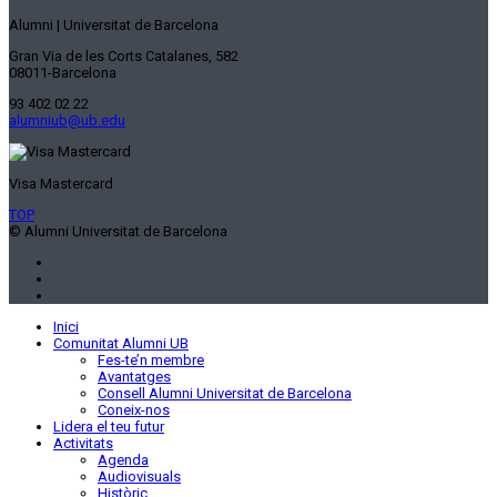
Alumni | Universitat de Barcelona
Gran Via de les Corts Catalanes, 582
08011-Barcelona
93 402 02 22
alumniub@ub.edu
Visa Mastercard
TOP
© Alumni Universitat de Barcelona
Inici
Comunitat Alumni UB
Fes-te’n membre
Avantatges
Consell Alumni Universitat de Barcelona
Coneix-nos
Lidera el teu futur
Activitats
Agenda
Audiovisuals
Històric