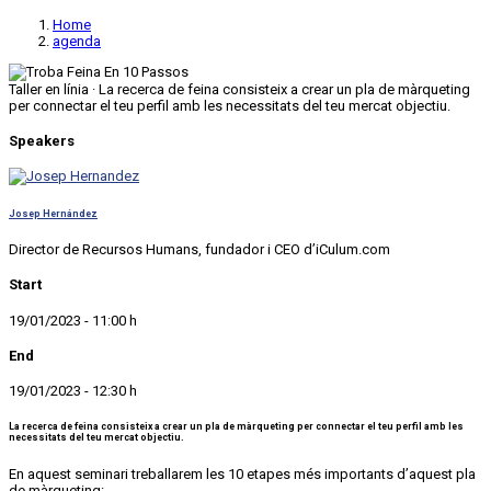
Home
agenda
Taller en línia · La recerca de feina consisteix a crear un pla de màrqueting
per connectar el teu perfil amb les necessitats del teu mercat objectiu.
Speakers
Josep Hernández
Director de Recursos Humans, fundador i CEO d’iCulum.com
Start
19/01/2023 - 11:00 h
End
19/01/2023 - 12:30 h
La recerca de feina consisteix a crear un pla de màrqueting per connectar el teu perfil amb les
necessitats del teu mercat objectiu.
En aquest seminari treballarem les 10 etapes més importants d’aquest pla
de màrqueting: