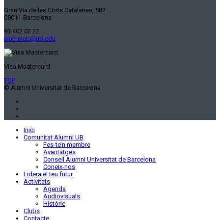
Gran Via de les Corts Catalanes, 582
08011-Barcelona
93 402 02 22
alumniub@ub.edu
Visa Mastercard
TOP
© Alumni Universitat de Barcelona
Inici
Comunitat Alumni UB
Fes-te’n membre
Avantatges
Consell Alumni Universitat de Barcelona
Coneix-nos
Lidera el teu futur
Activitats
Agenda
Audiovisuals
Històric
Clubs
Contacte