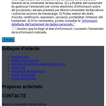
General de la Universitat de Barcelona. 2) La finalitat del tractament
és gestionar l’enviament per correu electrònic d’informació sobre
els productes i serveis prestats per Alumni Universitat de Barcelona
i sobre les accions de mecenatge. 3) Podeu exercir els drets
d’accés, rectificació, supressió, oposició, portabilitat i limitació del
tractament. 4) Si ho necessiteu, podeu consultar la
“
informació
detallada del tractament de dades personals.
”
Declaro que he llegit el dret d’informació i consento l’enviament
de la informació indicada.
Enllaços d’interès
Normes d’ús
Política de privacitat
Termes i Condicions Generals de venda
Correu UB
Universitat de Barcelona
Carnet Alumni UB
Donar-se de baixa
Properes activitats
CONTACTE
Alumni | Universitat de Barcelona