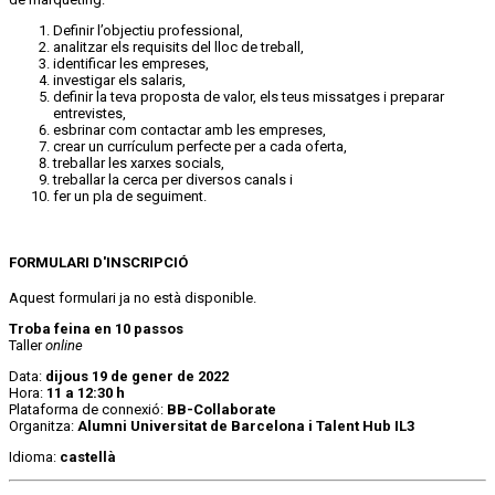
Definir l’objectiu professional,
analitzar els requisits del lloc de treball,
identificar les empreses,
investigar els salaris,
definir la teva proposta de valor, els teus missatges i preparar
entrevistes,
esbrinar com contactar amb les empreses,
crear un currículum perfecte per a cada oferta,
treballar les xarxes socials,
treballar la cerca per diversos canals i
fer un pla de seguiment.
FORMULARI D'INSCRIPCIÓ
Aquest formulari ja no està disponible.
Troba feina en 10 passos
Taller
online
Data:
dijous 19
de gener de 2022
Hora:
11 a 12:30 h
Plataforma de connexió:
BB-Collaborate
Organitza:
Alumni Universitat de Barcelona i Talent Hub IL3
Idioma:
castellà