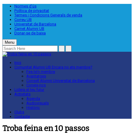
Normes d’ús
Política de privacitat
Termes i Condicions Generals de venda
Correu UB
Universitat de Barcelona
Carnet Alumni UB
Donar-se de baixa
Menu
Inici
Comunitat Alumni UB
Encara no ets membre?
Fes-te’n membre
Avantatges
Consell Alumni Universitat de Barcelona
Coneix-nos
Lidera el teu futur
Activitats
Agenda
Audiovisuals
Històric
Clubs
Contacte
Troba feina en 10 passos