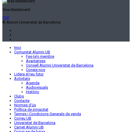
Visa Mastercard
TOP
© Alumni Universitat de Barcelona
Inici
Comunitat Alumni UB
Fes-te’n membre
Avantatges
Consell Alumni Universitat de Barcelona
Coneix-nos
Lidera el teu futur
Activitats
Agenda
Audiovisuals
Històric
Clubs
Contacte
Normes d’ús
Política de privacitat
Termes i Condicions Generals de venda
Correu UB
Universitat de Barcelona
Carnet Alumni UB
Donar-se de baixa