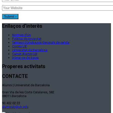
Enllaços d’interès
Normes d’ús
Política de privacitat
Termes i Condicions Generals de venda
Correu UB
Universitat de Barcelona
Carnet Alumni UB
Donar-se de baixa
Properes activitats
CONTACTE
Alumni | Universitat de Barcelona
Gran Via de les Corts Catalanes, 582
08011-Barcelona
93 402 02 22
alumniub@ub.edu