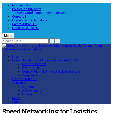
Normes d’ús
Política de privacitat
Termes i Condicions Generals de venda
Correu UB
Universitat de Barcelona
Carnet Alumni UB
Donar-se de baixa
Menu
Inici
Comunitat Alumni UB
Encara no ets membre?
Fes-te’n membre
Avantatges
Consell Alumni Universitat de Barcelona
Coneix-nos
Lidera el teu futur
Activitats
Agenda
Audiovisuals
Històric
Clubs
Contacte
Speed Networking for Logistics,