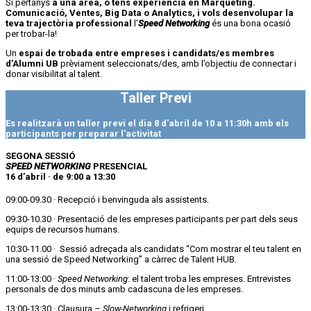
Si pertanys
a una àrea, o tens experiència en Màrqueting.
Comunicació, Ventes, Big Data o Analytics
, i vols desenvolupar la
teva trajectòria professional
l’
Speed Networking
és una bona ocasió
per trobar-la!
Un
espai de trobada entre empreses i candidats/es membres
d’Alumni UB
prèviament seleccionats/des, amb l’objectiu de connectar i
donar visibilitat al talent.
Taller Previ
Es realitzarà un taller previ el dia 8 d'abril de 10 a 11:30h amb els
participants per preparar l'activitat
SEGONA SESSIÓ
SPEED NETWORKING
PRESENCIAL
16 d’abril · de 9:00 a 13:30
09:00-09.30 · Recepció i benvinguda als assistents.
09:30-10.30 · Presentació de les empreses participants per part dels seus
equips de recursos humans.
10:30-11.00 · Sessió adreçada als candidats “Com mostrar el teu talent en
una sessió de Speed Networking” a càrrec de Talent HUB.
11:00-13:00 ·
Speed Networking
: el talent troba les empreses. Entrevistes
personals de dos minuts amb cadascuna de les empreses.
13:00-13:30 · Clausura –
Slow-Networking
i refrigeri.