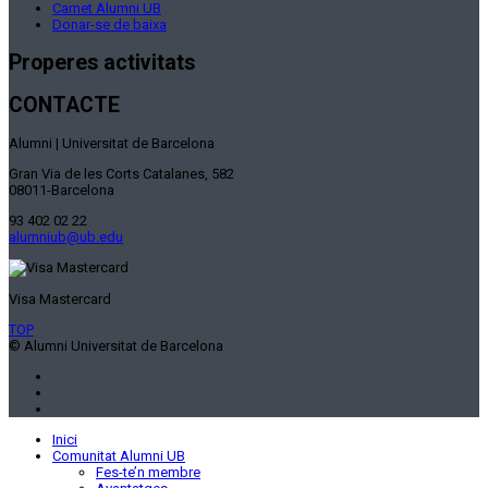
Carnet Alumni UB
Donar-se de baixa
Properes activitats
CONTACTE
Alumni | Universitat de Barcelona
Gran Via de les Corts Catalanes, 582
08011-Barcelona
93 402 02 22
alumniub@ub.edu
Visa Mastercard
TOP
© Alumni Universitat de Barcelona
Inici
Comunitat Alumni UB
Fes-te’n membre