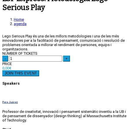
Serious Play
Home
agenda
Lego Serious Play és una de les millors metodologies i una de les més
innovadores per a la facilitació de pensament, comunicació i resolució de
problemes orientada a millorar el rendiment de persones, equips i
organitzacions.
NUMBER OF TICKETS
-
+
PRICE
0,00
€
JOIN THIS EVENT
Speakers
Pere Juárez
Professor de creativitat, innovació i pensament sistemàtic inventiu a la UB i
de pensament de dissenyador (design thinking) al Massachusetts Institute
of Technology.