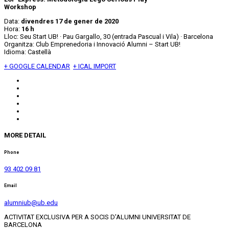
Workshop
Data:
divendres 17 de gener de 2020
Hora:
16 h
Lloc: Seu Start UB! · Pau Gargallo, 30 (entrada Pascual i Vila) · Barcelona
Organitza: Club Emprenedoria i Innovació Alumni – Start UB!
Idioma: Castellà
+ GOOGLE CALENDAR
+ ICAL IMPORT
MORE DETAIL
Phone
93 402 09 81
Email
alumniub@ub.edu
ACTIVITAT EXCLUSIVA PER A SOCIS D'ALUMNI UNIVERSITAT DE
BARCELONA