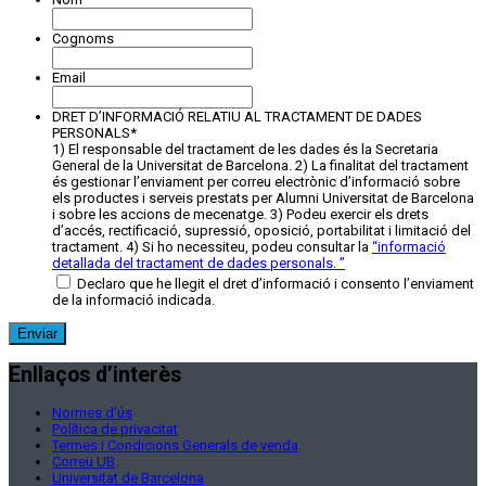
Cognoms
Email
DRET D’INFORMACIÓ RELATIU AL TRACTAMENT DE DADES
PERSONALS
*
1) El responsable del tractament de les dades és la Secretaria
General de la Universitat de Barcelona. 2) La finalitat del tractament
és gestionar l’enviament per correu electrònic d’informació sobre
els productes i serveis prestats per Alumni Universitat de Barcelona
i sobre les accions de mecenatge. 3) Podeu exercir els drets
d’accés, rectificació, supressió, oposició, portabilitat i limitació del
tractament. 4) Si ho necessiteu, podeu consultar la
“
informació
detallada del tractament de dades personals.
”
Declaro que he llegit el dret d’informació i consento l’enviament
de la informació indicada.
Enllaços d’interès
Normes d’ús
Política de privacitat
Termes i Condicions Generals de venda
Correu UB
Universitat de Barcelona