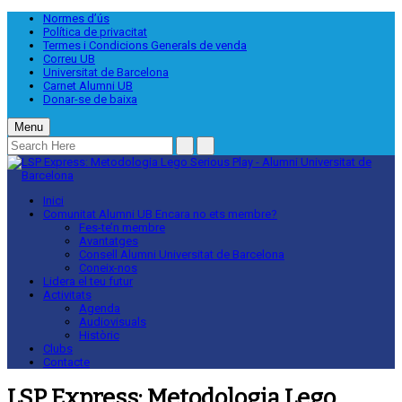
Normes d’ús
Política de privacitat
Termes i Condicions Generals de venda
Correu UB
Universitat de Barcelona
Carnet Alumni UB
Donar-se de baixa
Menu
Inici
Comunitat Alumni UB
Encara no ets membre?
Fes-te’n membre
Avantatges
Consell Alumni Universitat de Barcelona
Coneix-nos
Lidera el teu futur
Activitats
Agenda
Audiovisuals
Històric
Clubs
Contacte
LSP Express: Metodologia Lego