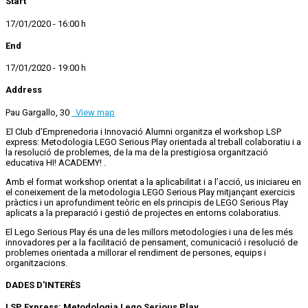
Start
17/01/2020 - 16:00 h
End
17/01/2020 - 19:00 h
Address
Pau Gargallo, 30
View map
El Club d’Emprenedoria i Innovació Alumni organitza el workshop LSP
express: Metodologia LEGO Serious Play orientada al treball colaboratiu i a
la resolució de problemes, de la ma de la prestigiosa organització
educativa HI! ACADEMY! .
Amb el format workshop orientat a la aplicabilitat i a l’acció, us iniciareu en
el coneixement de la metodologia LEGO Serious Play mitjançant exercicis
pràctics i un aprofundiment teòric en els principis de LEGO Serious Play
aplicats a la preparació i gestió de projectes en entorns colaboratius.
El Lego Serious Play és una de les millors metodologies i una de les més
innovadores per a la facilitació de pensament, comunicació i resolució de
problemes orientada a millorar el rendiment de persones, equips i
organitzacions.
DADES D'INTERÈS
LSP Express: Metodologia Lego Serious Play