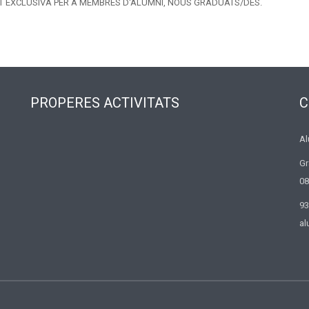
AT EXCLUSIVA PER A MEMBRES D'ALUMNI, NOUS GRADUATS/DES.
PROPERES ACTIVITATS
C
Al
Gr
08
93
al