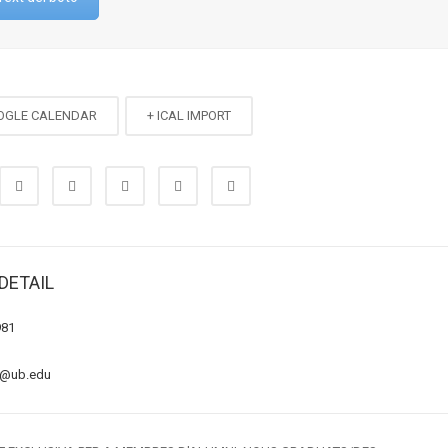
OGLE CALENDAR
+ ICAL IMPORT
DETAIL
981
b@ub.edu