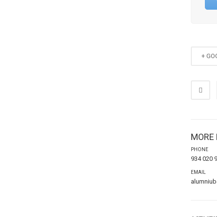
+ GO
MORE 
PHONE
934 020 
EMAIL
alumniu