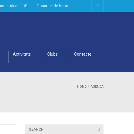
arnet Alumni UB
Donar-se de baixa
Activitats
Clubs
Contacte
HOME
AGENDA