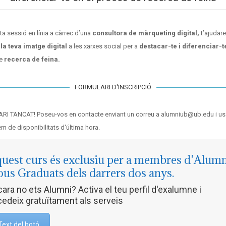
ta sessió en línia a càrrec d’una
consultora de màrqueting digital,
t’ajudar
 la teva imatge digital
a les xarxes social per a
destacar-te i diferenciar-t
e
recerca de feina.
FORMULARI D'INSCRIPCIÓ
I TANCAT! Poseu-vos en contacte enviant un correu a alumniub@ub.edu i us
m de disponibilitats d'última hora.
uest curs és exclusiu per a membres d'Alumn
us Graduats dels darrers dos anys.
ara no ets Alumni? Activa el teu perfil d'exalumne i
edeix gratuïtament als serveis
Text del botó