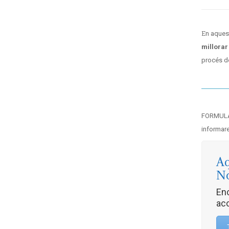
En aques
millorar
procés d
FORMULAR
informare
Aq
No
Enc
acc