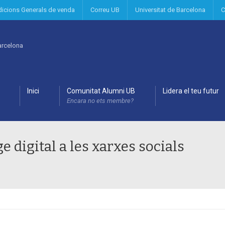
dicions Generals de venda
Correu UB
Universitat de Barcelona
C
Inici
Comunitat Alumni UB
Lidera el teu futur
Encara no ets membre?
e digital a les xarxes socials