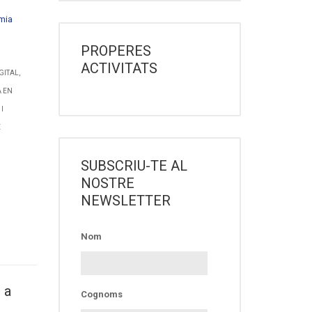
mia
PROPERES
ACTIVITATS
GITAL,
A EN
I
E
SUBSCRIU-TE AL
NOSTRE
NEWSLETTER
Nom
 a
Cognoms