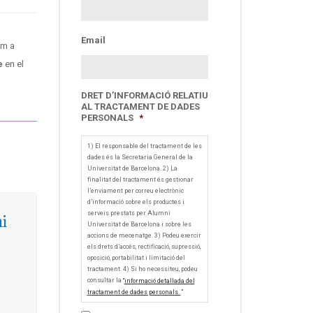
Email
em a
e
en el
DRET D’INFORMACIÓ RELATIU
AL TRACTAMENT DE DADES
PERSONALS
*
1) El responsable del tractament de les
dades és la Secretaria General de la
Universitat de Barcelona. 2) La
finalitat del tractament és gestionar
l’enviament per correu electrònic
d’informació sobre els productes i
serveis prestats per Alumni
i
Universitat de Barcelona i sobre les
accions de mecenatge. 3) Podeu exercir
els drets d’accés, rectificació, supressió,
oposició, portabilitat i limitació del
tractament. 4) Si ho necessiteu, podeu
consultar la
“
informació detallada del
tractament de dades personals.
”