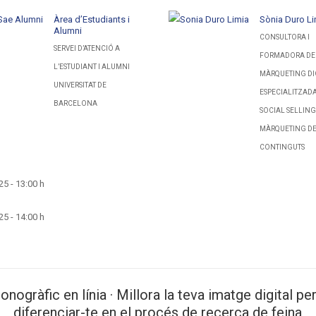
Àrea d’Estudiants i
Sònia Duro Li
Alumni
CONSULTORA I
SERVEI D’ATENCIÓ A
FORMADORA DE
L’ESTUDIANT I ALUMNI
MÀRQUETING DI
UNIVERSITAT DE
ESPECIALITZAD
BARCELONA
SOCIAL SELLING 
MÀRQUETING D
CONTINGUTS
5 - 13:00 h
5 - 14:00 h
onogràfic en línia · Millora la teva imatge digital per
diferenciar-te en el procés de recerca de feina