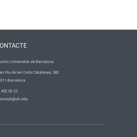
ONTACTE
umni | Universitat de Barcelona
an Via de les Corts Catalanes, 582
011-Barcelona
 402 02 22
umniub@ub.edu