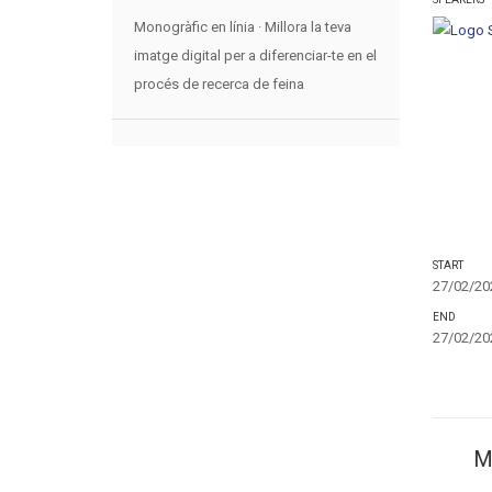
Monogràfic en línia · Millora la teva
imatge digital per a diferenciar-te en el
procés de recerca de feina
START
27/02/202
END
27/02/202
M