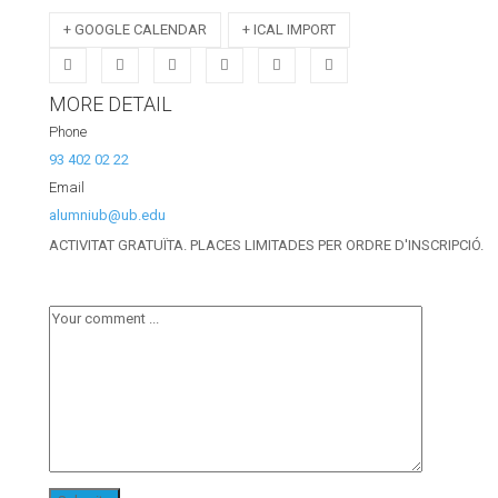
+ GOOGLE CALENDAR
+ ICAL IMPORT
MORE DETAIL
Phone
93 402 02 22
Email
alumniub@ub.edu
ACTIVITAT GRATUÏTA. PLACES LIMITADES PER ORDRE D'INSCRIPCIÓ.