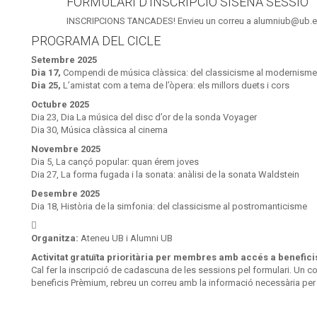
FORMULARI D'INSCRIPCIÓ SISENA SESSIÓ
INSCRIPCIONS TANCADES! Envieu un correu a alumniub@ub.edu 
PROGRAMA DEL CICLE
Setembre 2025
Dia 17,
Compendi de música clàssica: del classicisme al modernisme
Dia 25,
L’amistat com a tema de l’òpera: els millors duets i cors
Octubre 2025
Dia 23, Dia La música del disc d’or de la sonda Voyager
Dia 30, Música clàssica al cinema
Novembre 2025
Dia 5, La cançó popular: quan érem joves
Dia 27, La forma fugada i la sonata: anàlisi de la sonata Waldstein
Desembre 2025
Dia 18, Història de la simfonia: del classicisme al postromanticisme
Organitza:
Ateneu UB i Alumni UB
Activitat gratuïta prioritària per membres amb accés a benefic
Cal fer la inscripció de cadascuna de les sessions pel formulari. Un c
beneficis Prèmium, rebreu un correu amb la informació necessària per a