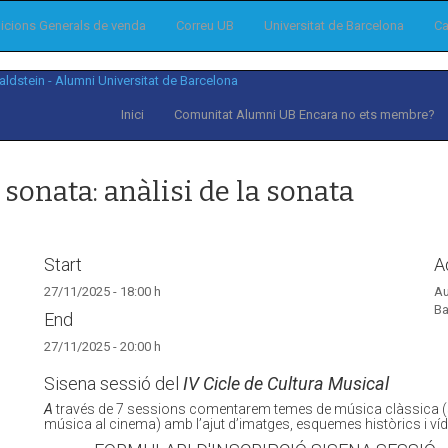
icions Generals de venda
Correu UB
Universitat de Barcelona
Ca
Inici
Comunitat Alumni UB
Encara no ets membre?
sonata: anàlisi de la sonata
Start
A
27/11/2025 - 18:00 h
Au
Ba
End
27/11/2025 - 20:00 h
Sisena sessió del
IV Cicle de Cultura Musical
A
través de 7 sessions comentarem temes de música clàssica (s
música al cinema) amb l’ajut d’imatges, esquemes històrics i ví