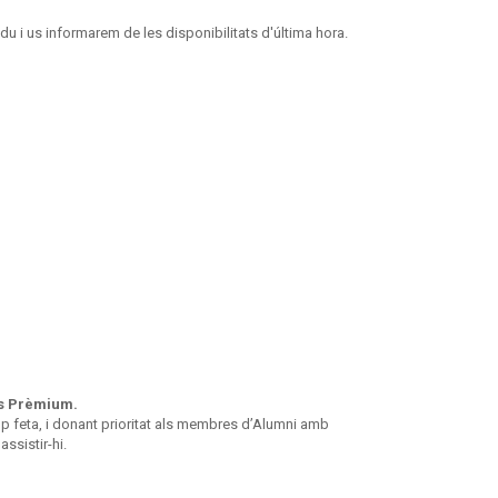
i us informarem de les disponibilitats d'última hora.
is Prèmium.
op feta, i donant prioritat als membres d’Alumni amb
ssistir-hi.