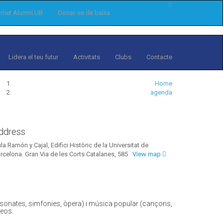
rnet Alumni UB
Donar-se de baixa
Lidera el teu futur
Activitats
Clubs
Contacte
Home
agenda
ddress
la Ramón y Cajal, Edifici Històric de la Universitat de
rcelona. Gran Via de les Corts Catalanes, 585
View map
onates, simfonies, òpera) i música popular (cançons,
deos.