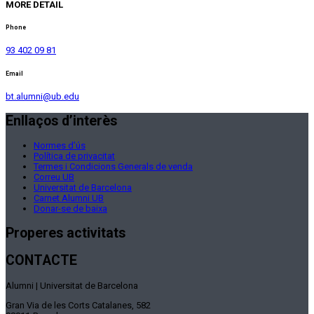
MORE DETAIL
Phone
93 402 09 81
Email
bt.alumni@ub.edu
Enllaços d’interès
Normes d’ús
Política de privacitat
Termes i Condicions Generals de venda
Correu UB
Universitat de Barcelona
Carnet Alumni UB
Donar-se de baixa
Properes activitats
CONTACTE
Alumni | Universitat de Barcelona
Gran Via de les Corts Catalanes, 582