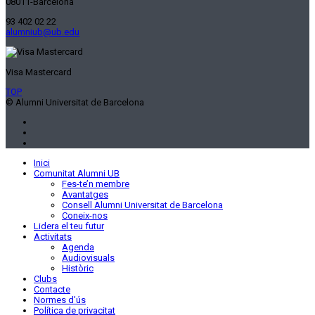
08011-Barcelona
93 402 02 22
alumniub@ub.edu
Visa Mastercard
TOP
© Alumni Universitat de Barcelona
Inici
Comunitat Alumni UB
Fes-te’n membre
Avantatges
Consell Alumni Universitat de Barcelona
Coneix-nos
Lidera el teu futur
Activitats
Agenda
Audiovisuals
Històric
Clubs
Contacte
Normes d’ús
Política de privacitat