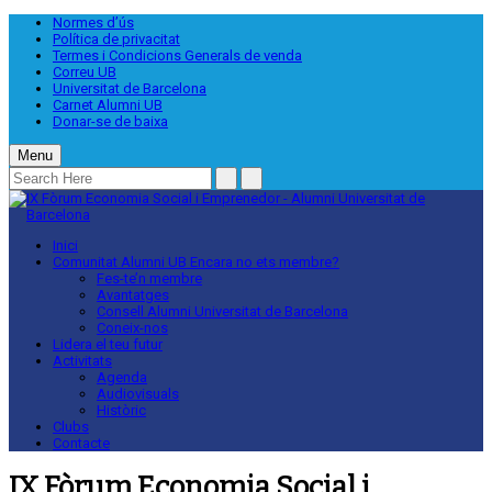
Normes d’ús
Política de privacitat
Termes i Condicions Generals de venda
Correu UB
Universitat de Barcelona
Carnet Alumni UB
Donar-se de baixa
Menu
Inici
Comunitat Alumni UB
Encara no ets membre?
Fes-te’n membre
Avantatges
Consell Alumni Universitat de Barcelona
Coneix-nos
Lidera el teu futur
Activitats
Agenda
Audiovisuals
Històric
Clubs
Contacte
IX Fòrum Economia Social i