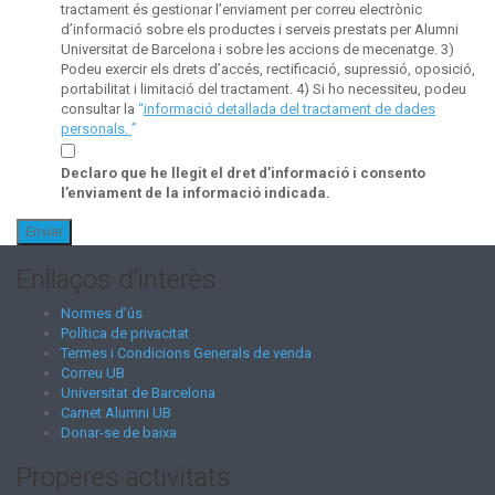
tractament és gestionar l’enviament per correu electrònic
d’informació sobre els productes i serveis prestats per Alumni
Universitat de Barcelona i sobre les accions de mecenatge. 3)
Podeu exercir els drets d’accés, rectificació, supressió, oposició,
portabilitat i limitació del tractament. 4) Si ho necessiteu, podeu
consultar la
“
informació detallada del tractament de dades
personals.
”
Declaro que he llegit el dret d’informació i consento
l’enviament de la informació indicada.
Enllaços d’interès
Normes d’ús
Política de privacitat
Termes i Condicions Generals de venda
Correu UB
Universitat de Barcelona
Carnet Alumni UB
Donar-se de baixa
Properes activitats