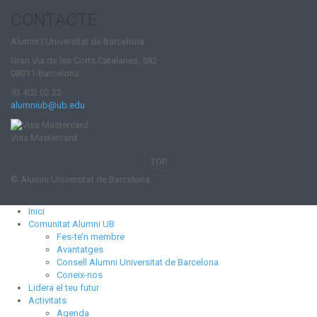
CONTACTE
Alumni | Universitat de Barcelona
Gran Via de les Corts Catalanes, 582
08011-Barcelona
93 402 02 22
alumniub@ub.edu
Visa Mastercard
TOP
© Alumni Universitat de Barcelona
Inici
Comunitat Alumni UB
Fes-te’n membre
Avantatges
Consell Alumni Universitat de Barcelona
Coneix-nos
Lidera el teu futur
Activitats
Agenda