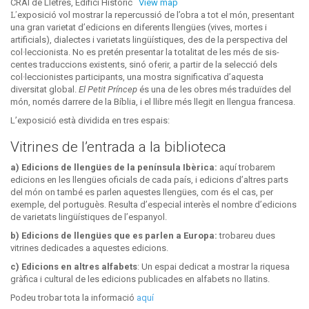
CRAI de Lletres, Edifici Històric
View map
L’exposició vol mostrar la repercussió de l’obra a tot el món, presentant
una gran varietat d’edicions en diferents llengües (vives, mortes i
artificials), dialectes i varietats lingüístiques, des de la perspectiva del
col·leccionista. No es pretén presentar la totalitat de les més de sis-
centes traduccions existents, sinó oferir, a partir de la selecció dels
col·leccionistes participants, una mostra significativa d’aquesta
diversitat global.
El Petit Príncep
és una de les obres més traduïdes del
món, només darrere de la Bíblia, i el llibre més llegit en llengua francesa.
L’exposició està dividida en tres espais:
Vitrines de l’entrada a la biblioteca
a) Edicions de llengües de la península Ibèrica:
aquí trobarem
edicions en les llengües oficials de cada país, i edicions d’altres parts
del món on també es parlen aquestes llengües, com és el cas, per
exemple, del portuguès. Resulta d’especial interès el nombre d’edicions
de varietats lingüístiques de l’espanyol.
b) Edicions de llengües que es parlen a Europa:
trobareu dues
vitrines dedicades a aquestes edicions.
c)
Edicions en altres alfabets
: Un espai dedicat a mostrar la riquesa
gràfica i cultural de les edicions publicades en alfabets no llatins.
Podeu trobar tota la informació
aquí