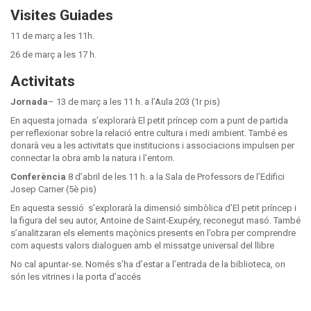
Visites Guiades
11 de març a les 11h.
26 de març a les 17 h.
Activitats
Jornada
– 13 de març a les 11 h. a l’Aula 203 (1r pis)
En aquesta jornada s’explorarà El petit príncep com a punt de partida
per reflexionar sobre la relació entre cultura i medi ambient. També es
donarà veu a les activitats que institucions i associacions impulsen per
connectar la obra amb la natura i l’entorn.
Conferència
8 d’abril de les 11 h. a la Sala de Professors de l’Edifici
Josep Carner (5è pis)
En aquesta sessió s’explorarà la dimensió simbòlica d’El petit príncep i
la figura del seu autor, Antoine de Saint‑Exupéry, reconegut masó. També
s’analitzaran els elements maçònics presents en l’obra per comprendre
com aquests valors dialoguen amb el missatge universal del llibre
No cal apuntar-se. Només s’ha d’estar a l’entrada de la biblioteca, on
són les vitrines i la porta d’accés