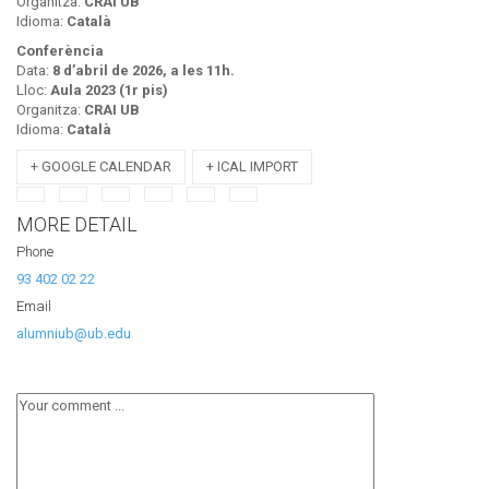
Organitza:
CRAI UB
Idioma:
Català
Conferència
Data:
8 d’abril de 2026, a les 11h.
Lloc:
Aula 2023 (1r pis)
Organitza:
CRAI UB
Idioma:
Català
+ GOOGLE CALENDAR
+ ICAL IMPORT
MORE DETAIL
Phone
93 402 02 22
Email
alumniub@ub.edu