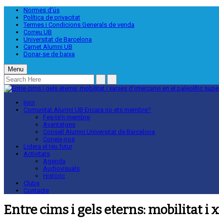
Normes d’ús
Política de privacitat
Termes i Condicions Generals de venda
Correu UB
Universitat de Barcelona
Carnet Alumni UB
Donar-se de baixa
Menu
Inici
Comunitat Alumni UB
Encara no ets membre?
Fes-te’n membre
Avantatges
Consell Alumni Universitat de Barcelona
Coneix-nos
Lidera el teu futur
Activitats
Agenda
Audiovisuals
Històric
Clubs
Contacte
Entre cims i gels eterns: mobilitat i 