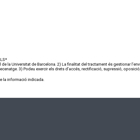
ALS
*
de la Universitat de Barcelona. 2) La finalitat del tractament és gestionar l’e
enatge. 3) Podeu exercir els drets d’accés, rectificació, supressió, oposició, 
de la informació indicada.