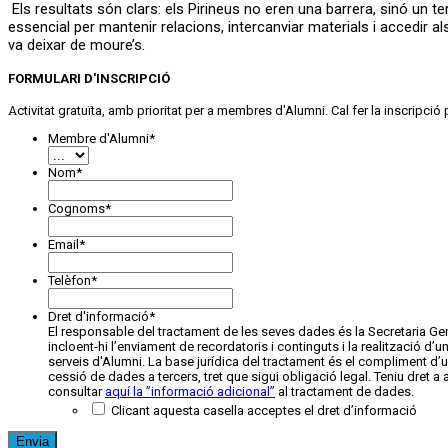
Els resultats són clars: els Pirineus no eren una barrera, sinó un 
essencial per mantenir relacions, intercanviar materials i accedir al
va deixar de moure’s.
FORMULARI D'INSCRIPCIÓ
Activitat gratuïta, amb prioritat per a membres d'Alumni. Cal fer la inscripció 
Membre d'Alumni
*
Nom
*
Cognoms
*
Email
*
Telèfon
*
Dret d'informació
*
El responsable del tractament de les seves dades és la Secretaria Gener
incloent-hi l’enviament de recordatoris i continguts i la realització d’
serveis d'Alumni. La base jurídica del tractament és el compliment d’un
cessió de dades a tercers, tret que sigui obligació legal. Teniu dret a a
consultar
aquí la ”informació adicional”
al tractament de dades.
Clicant aquesta casella acceptes el dret d’informació