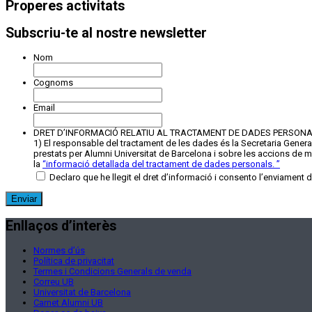
Properes activitats
Subscriu-te al nostre newsletter
Nom
Cognoms
Email
DRET D’INFORMACIÓ RELATIU AL TRACTAMENT DE DADES PERSON
1) El responsable del tractament de les dades és la Secretaria General 
prestats per Alumni Universitat de Barcelona i sobre les accions de mec
la
“
informació detallada del tractament de dades personals.
”
Declaro que he llegit el dret d’informació i consento l’enviament 
Enllaços d’interès
Normes d’ús
Política de privacitat
Termes i Condicions Generals de venda
Correu UB
Universitat de Barcelona
Carnet Alumni UB