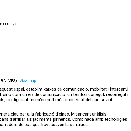
0.000 anys
TAT BALMES)
View map
sinó com un eix de comunicació: un territori conegut, recorregut i
urals, configurant un món molt més connectat del que sovint
ra clau per a la fabricació d’eines. Mitjançant anàlisis
 abans d’arribar als jaciments pirinencs. Combinada amb tecnologies
 corredors de pas que travessaven la serralada.