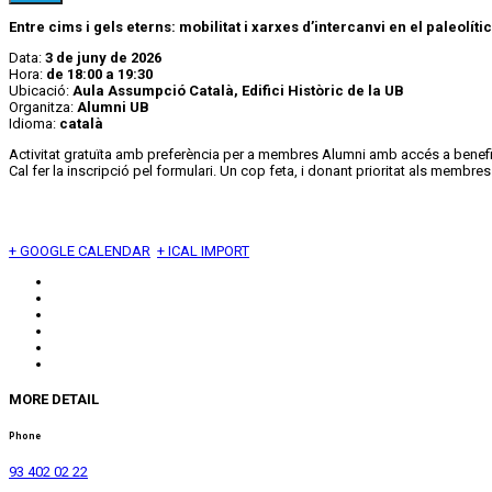
Entre cims i gels eterns: mobilitat i xarxes d’intercanvi en el paleolíti
Data:
3 de juny de 2026
Hora:
de
18:00
a 19:30
Ubicació:
Aula Assumpció Català, Edifici Històric de la UB
Organitza:
Alumni UB
Idioma:
català
Activitat gratuïta amb preferència per a membres Alumni amb accés a benef
Cal fer la inscripció pel formulari. Un cop feta, i donant prioritat als memb
+ GOOGLE CALENDAR
+ ICAL IMPORT
MORE DETAIL
Phone
93 402 02 22