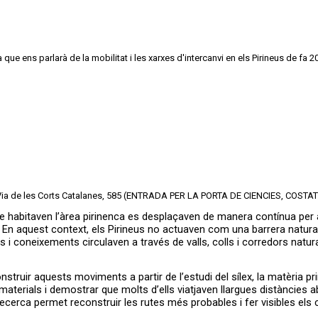
ue ens parlarà de la mobilitat i les xarxes d'intercanvi en els Pirineus de fa 2
ran Via de les Corts Catalanes, 585 (ENTRADA PER LA PORTA DE CIENCIES, COS
n aquest context, els Pirineus no actuaven com una barrera natural, 
es i coneixements circulaven a través de valls, colls i corredors nat
ir aquests moviments a partir de l’estudi del sílex, la matèria prime
 materials i demostrar que molts d’ells viatjaven llargues distàncies
ecerca permet reconstruir les rutes més probables i fer visibles els