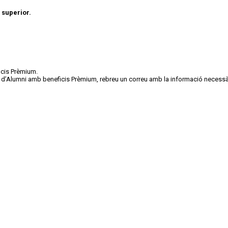
c superior.
icis Prèmium.
res d’Alumni amb beneficis Prèmium, rebreu un correu amb la informació necessàri