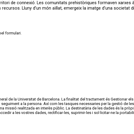
territori de connexió. Les comunitats prehistòriques formaven xarxes à
s recursos. Lluny d’un món aïllat, emergeix la imatge d’una societat d
pel formulari.
al de la Universitat de Barcelona. La finalitat del tractament és Gestionar els s
un seguiment a la persona. Axí com les tasques necessaries per la gestió de les 
a missió realitzada en interès públic. La destinatària de les dades és la pròpia
ccedir a les vostres dades, rectificar-les, suprimir-les i sol·licitar-ne la porta