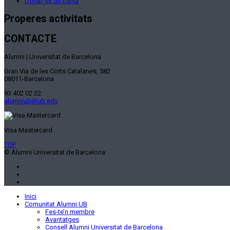
Donar-se de baixa
Properes activitats
CONTACTE
Alumni | Universitat de Barcelona
Gran Via de les Corts Catalanes, 582
08011-Barcelona
93 402 02 22
alumniub@ub.edu
Visa Mastercard
TOP
© Alumni Universitat de Barcelona
Inici
Comunitat Alumni UB
Fes-te’n membre
Avantatges
Consell Alumni Universitat de Barcelona