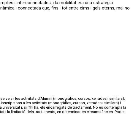
mplies i interconnectades, i la mobilitat era una estratègia
inàmica i connectada que, fins i tot entre cims i gels eterns, mai no
erveis i les activitats d'Alumni (monogràfics, cursos, xerrades i similars),
inscripcions a les activitats (monogràfics, cursos, xerrades i similars) i
 universitat i, si n’hi ha, els encarregats de tractament. No es contempla la
bilitat i la limitació dels tractaments, en determinades circumstàncies. Podeu