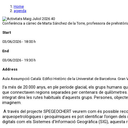
Home
agenda
Conferència a càrrec de Marta Sánchez de la Torre, professora de prehistòria q
Start
03/06/2026 - 18:00 h
End
03/06/2026 - 19:30 h
Address
Aula Assumpció Català. Edifici Històric de la Universitat de Barcelona. G
Fa més de 20.000 anys, en ple període glacial, els grups humans que habitaven l’àrea pirinenca es desplaçaven de manera contínua per aquest espai, establint xarxes de comunicació, mobilitat i intercanvi
que connectaven regions separades per centenars de quilòmetres. E
integrat dins les rutes habituals d’aquests grups. Persones, object
imaginem.
A través del projecte SPEGEOCHERT veurem com és possible reconstru
arqueopetrològiques i geoquímiques es pot identificar l’origen dels
digitals com els Sistemes d’Informació Geogràfica (SIG), aquesta r