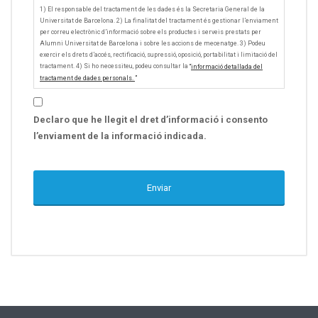
1) El responsable del tractament de les dades és la Secretaria General de la
Universitat de Barcelona. 2) La finalitat del tractament és gestionar l’enviament
per correu electrònic d’informació sobre els productes i serveis prestats per
Alumni Universitat de Barcelona i sobre les accions de mecenatge. 3) Podeu
exercir els drets d’accés, rectificació, supressió, oposició, portabilitat i limitació del
tractament. 4) Si ho necessiteu, podeu consultar la
“
informació detallada del
tractament de dades personals.
”
Declaro que he llegit el dret d’informació i consento
l’enviament de la informació indicada.