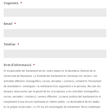
Cognoms
*
Email
*
Telèfon
*
Dret d'informació
*
El responsable del tractament de les seves dades és la Secretaria General de la
Universitat de Barcelona. La finalitat del tractament és Gestionar els serveis i les
activitats d'Alumni (monogràfics, cursos, xerrades i similars), incloent-hi l’enviament
de recordatoris i continguts i la realització d’un seguiment a la persona. Axí com les
tasques necessaries per la gestió de les inscripcions a les activitats (monogràfics,
cursos, xerrades i similars) i serveis d'Alumni. La base jurídica del tractament és el
compliment d’una missió realitzada en interès públic. La destinatària de les dades
és la pròpia universitat i, si n’hi ha, els encarregats de tractament. No es contempla