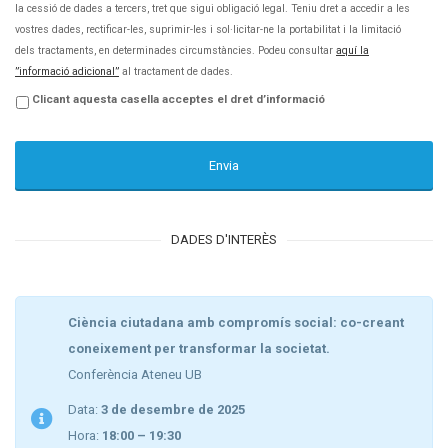
la cessió de dades a tercers, tret que sigui obligació legal. Teniu dret a accedir a les
vostres dades, rectificar-les, suprimir-les i sol·licitar-ne la portabilitat i la limitació
dels tractaments, en determinades circumstàncies. Podeu consultar
aquí la
”informació adicional”
al tractament de dades.
Clicant aquesta casella acceptes el dret d’informació
DADES D'INTERÈS
Ciència ciutadana amb compromís social: co-creant
coneixement per transformar la societat.
Conferència Ateneu UB
Data:
3 de desembre de 2025
Hora:
18:00 – 19:30