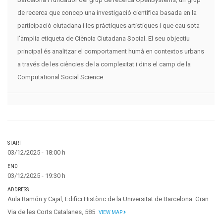
de recerca que concep una investigació científica basada en la
participació ciutadana i les pràctiques artístiques i que cau sota
l'àmplia etiqueta de Ciència Ciutadana Social. El seu objectiu
principal és analitzar el comportament humà en contextos urbans
a través de les ciències de la complexitat i dins el camp de la
Computational Social Science.
START
03/12/2025 - 18:00 h
END
03/12/2025 - 19:30 h
ADDRESS
Aula Ramón y Cajal, Edifici Històric de la Universitat de Barcelona. Gran
Via de les Corts Catalanes, 585
VIEW MAP