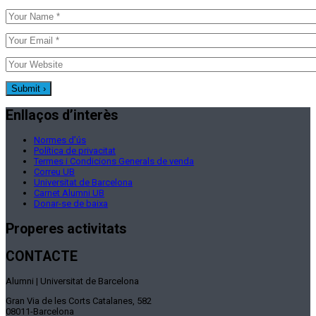
Enllaços d’interès
Normes d’ús
Política de privacitat
Termes i Condicions Generals de venda
Correu UB
Universitat de Barcelona
Carnet Alumni UB
Donar-se de baixa
Properes activitats
CONTACTE
Alumni | Universitat de Barcelona
Gran Via de les Corts Catalanes, 582
08011-Barcelona