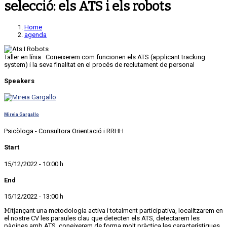
selecció: els ATS i els robots
Home
agenda
Taller en línia · Coneixerem com funcionen els ATS (applicant tracking
system) i la seva finalitat en el procés de reclutament de personal
Speakers
Mireia Gargallo
Psicòloga - Consultora Orientació i RRHH
Start
15/12/2022 - 10:00 h
End
15/12/2022 - 13:00 h
Mitjançant una metodologia activa i totalment participativa, localitzarem en
el nostre CV les paraules clau que detecten els ATS, detectarem les
pàgines amb ATS, coneixerem de forma molt pràctica les característiques