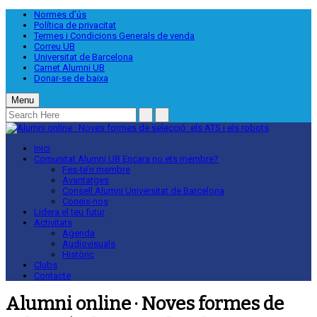
Normes d’ús
Política de privacitat
Termes i Condicions Generals de venda
Correu UB
Universitat de Barcelona
Carnet Alumni UB
Donar-se de baixa
Menu
Inici
Comunitat Alumni UB
Encara no ets membre?
Fes-te’n membre
Avantatges
Consell Alumni Universitat de Barcelona
Coneix-nos
Lidera el teu futur
Activitats
Agenda
Audiovisuals
Històric
Clubs
Contacte
Alumni online · Noves formes de