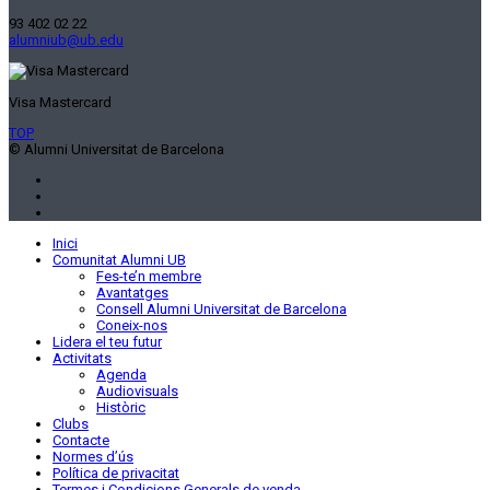
93 402 02 22
alumniub@ub.edu
Visa Mastercard
TOP
© Alumni Universitat de Barcelona
Inici
Comunitat Alumni UB
Fes-te’n membre
Avantatges
Consell Alumni Universitat de Barcelona
Coneix-nos
Lidera el teu futur
Activitats
Agenda
Audiovisuals
Històric
Clubs
Contacte
Normes d’ús
Política de privacitat
Termes i Condicions Generals de venda