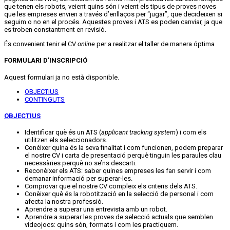
que tenen els robots, veient quins són i veient els tipus de proves noves
que les empreses envien a través d’enllaços per “jugar”, que decideixen si
seguim o no en el procés. Aquestes proves i ATS es poden canviar, ja que
es troben constantment en revisió.
És convenient tenir el CV
online
per a realitzar el taller de manera óptima
FORMULARI D'INSCRIPCIÓ
Aquest formulari ja no està disponible.
OBJECTIUS
CONTINGUTS
OBJECTIUS
Identificar què és un ATS (
applicant tracking system
) i com els
utilitzen els seleccionadors.
Conèixer quina és la seva finalitat i com funcionen, podem preparar
el nostre CV i carta de presentació perquè tinguin les paraules clau
necessàries perquè no se’ns descarti.
Reconèixer els ATS: saber quines empreses les fan servir i com
demanar informació per superar-les.
Comprovar que el nostre CV compleix els criteris dels ATS.
Conèixer què és la robotització en la selecció de personal i com
afecta la nostra professió.
Aprendre a superar una entrevista amb un robot.
Aprendre a superar les proves de selecció actuals que semblen
videojocs: quins són, formats i com les practiquem.