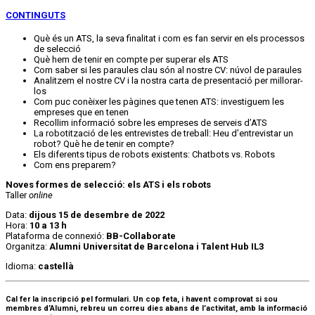
CONTINGUTS
Què és un ATS, la seva finalitat i com es fan servir en els processos
de selecció
Què hem de tenir en compte per superar els ATS
Com saber si les paraules clau són al nostre CV: núvol de paraules
Analitzem el nostre CV i la nostra carta de presentació per millorar-
los
Com puc conèixer les pàgines que tenen ATS: investiguem les
empreses que en tenen
Recollim informació sobre les empreses de serveis d’ATS
La robotització de les entrevistes de treball: Heu d’entrevistar un
robot? Què he de tenir en compte?
Els diferents tipus de robots existents: Chatbots vs. Robots
Com ens preparem?
Noves formes de selecció: els ATS i els robots
Taller
online
Data:
dijous 15
de desembre de 2022
Hora:
10 a 13 h
Plataforma de connexió:
BB-Collaborate
Organitza:
Alumni Universitat de Barcelona i Talent Hub IL3
Idioma:
castellà
Cal fer la inscripció pel formulari. Un cop feta, i havent comprovat si sou
membres d’Alumni, rebreu un correu dies abans de l’activitat, amb la informació