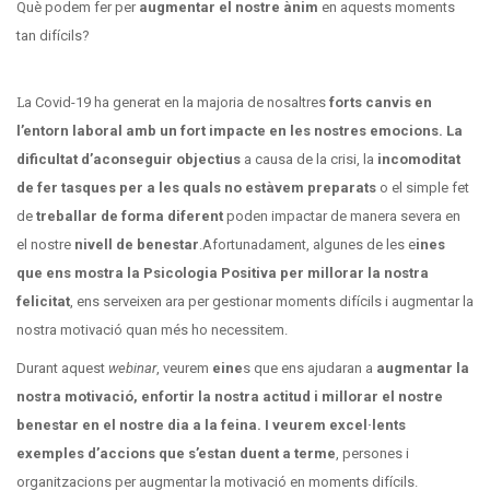
Què podem fer per
augmentar el nostre ànim
en aquests moments
tan difícils?
La Covid-19 ha generat en la majoria de nosaltres
forts canvis en
l’entorn laboral amb un fort impacte en les nostres emocions.
La
dificultat d’aconseguir objectius
a causa de la crisi, la
incomoditat
de fer tasques per a les quals no estàvem preparats
o el simple fet
de
treballar de forma diferent
poden impactar de manera severa en
el nostre
nivell de benestar
.
Afortunadament, algunes de les e
ines
que ens mostra la Psicologia Positiva per millorar la nostra
felicitat
, ens serveixen ara per gestionar moments difícils i augmentar la
nostra motivació quan més ho necessitem.
Durant aquest
webinar
, veurem
eine
s que ens ajudaran a
augmentar la
nostra motivació, enfortir la nostra actitud i millorar el nostre
benestar en el nostre dia a la feina. I veurem excel·lents
exemples d’accions que s’estan duent a terme
, persones i
organitzacions per augmentar la motivació en moments difícils.