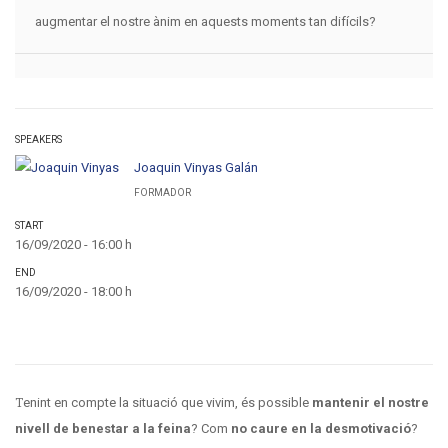
augmentar el nostre ànim en aquests moments tan difícils?
SPEAKERS
Joaquin Vinyas Galán
FORMADOR
START
16/09/2020 - 16:00 h
END
16/09/2020 - 18:00 h
Tenint en compte la situació que vivim, és possible
mantenir el nostre
nivell de benestar a la feina
? Com
no caure en la desmotivació
?